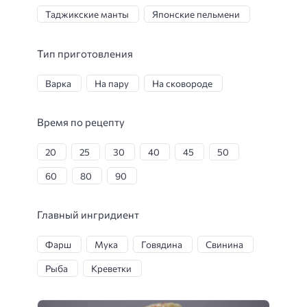
Таджикские манты
Японские пельмени
Тип приготовления
Варка
На пару
На сковороде
Время по рецепту
20
25
30
40
45
50
60
80
90
Главный ингридиент
Фарш
Мука
Говядина
Свинина
Рыба
Креветки