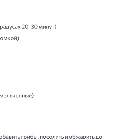
градусах 20-30 минут)
ломкой)
змельченные)
обавить грибы, посолить и обжарить до