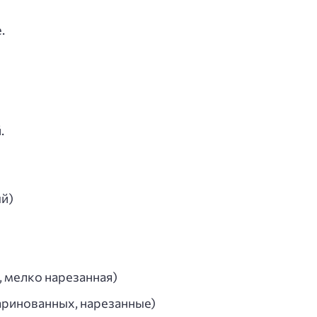
.
.
й)
, мелко нарезанная)
аринованных, нарезанные)