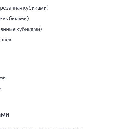
арезанная кубиками)
ые кубиками)
занные кубиками)
рошек
ми.
.
ами