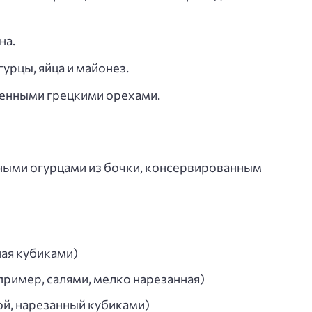
на.
гурцы, яйца и майонез.
енными грецкими орехами.
еными огурцами из бочки, консервированным
ная кубиками)
пример, салями, мелко нарезанная)
ой, нарезанный кубиками)