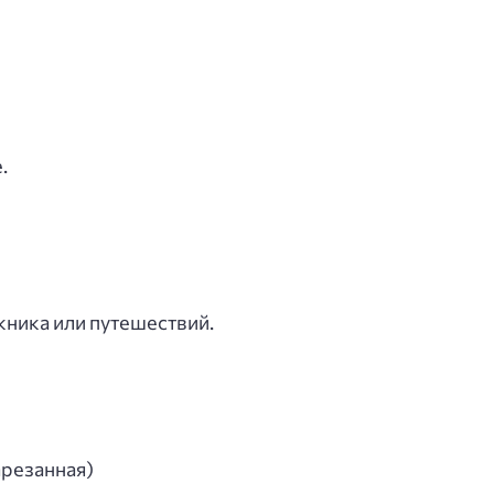
.
кника или путешествий.
арезанная)