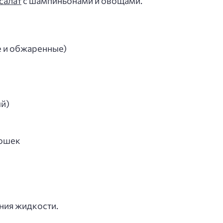
салат
с шампиньонами и овощами.
 и обжаренные)
й)
рошек
ния жидкости.