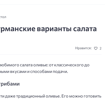
стол
гурманские варианты салата
Нравится:
2
любимого салата оливье: от классического до
ными вкусами и способами подачи.
 грибами
сти даже традиционный оливье. Его можно готовить