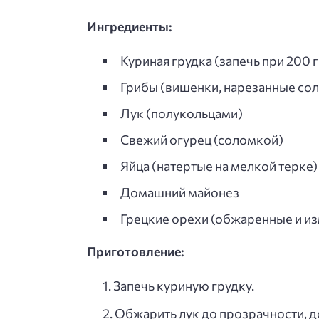
Ингредиенты:
Куриная грудка (запечь при 200 
Грибы (вишенки, нарезанные со
Лук (полукольцами)
Свежий огурец (соломкой)
Яйца (натертые на мелкой терке)
Домашний майонез
Грецкие орехи (обжаренные и и
Приготовление:
Запечь куриную грудку.
Обжарить лук до прозрачности, д