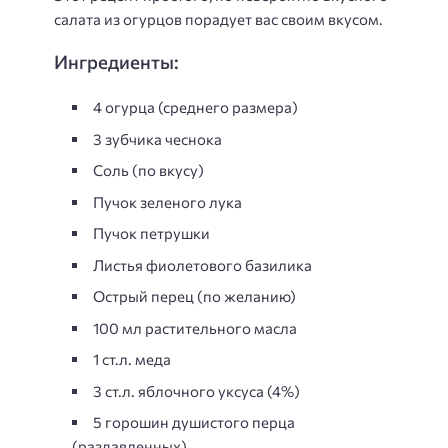
салата из огурцов порадует вас своим вкусом.
Ингредиенты:
4 огурца (среднего размера)
3 зубчика чеснока
Соль (по вкусу)
Пучок зеленого лука
Пучок петрушки
Листья фиолетового базилика
Острый перец (по желанию)
100 мл растительного масла
1 ст.л. меда
3 ст.л. яблочного уксуса (4%)
5 горошин душистого перца
(раздавленных)