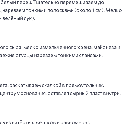
и белый перец. Тщательно перемешиваем до
 нарезаем тонкими полосками (около 1 см). Мелко
и зелёный лук).
ого сыра, мелко измельченного хрена, майонеза и
вежие огурцы нарезаем тонкими слайсами.
ета, раскатываем скалкой в прямоугольник.
ентру у основания, оставляя сырный пласт внутри.
сь из натёртых желтков и равномерно