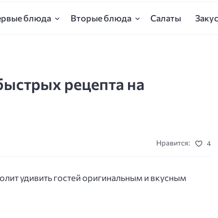
ервые блюда
Вторые блюда
Салаты
Заку
быстрых рецепта на
Нравится:
4
олит удивить гостей оригинальным и вкусным