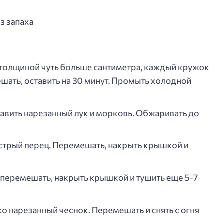
ез запаха
толщиной чуть больше сантиметра, каждый кружок
ешать, оставить на 30 минут. Промыть холодной
бавить нарезанный лук и морковь. Обжаривать до
стрый перец. Перемешать, накрыть крышкой и
перемешать, накрыть крышкой и тушить еще 5-7
лко нарезанный чеснок. Перемешать и снять с огня