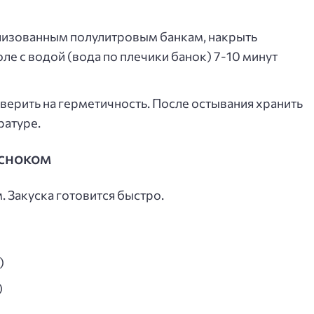
илизованным полулитровым банкам, накрыть
ле с водой (вода по плечики банок) 7-10 минут
оверить на герметичность. После остывания хранить
ратуре.
есноком
 Закуска готовится быстро.
)
)