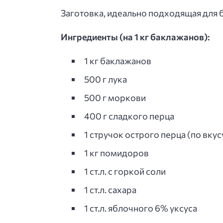
Заготовка, идеально подходящая для б
Ингредиенты (на 1 кг баклажанов):
1 кг баклажанов
500 г лука
500 г моркови
400 г сладкого перца
1 стручок острого перца (по вкус
1 кг помидоров
1 ст.л. с горкой соли
1 ст.л. сахара
1 ст.л. яблочного 6% уксуса