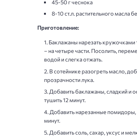
45-50 г чеснока
8-10 ст.л. растительного масла б
Приготовление:
Баклажаны нарезать кружочками 
– на четыре части. Посолить, перем
водой и слегка отжать.
В сотейнике разогреть масло, до
прозрачности лука.
Добавить баклажаны, сладкий и о
тушить 12 минут.
Добавить нарезанные помидоры, 
минут.
Добавить соль, сахар, уксус и ме