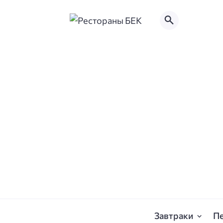
Завтраки
П