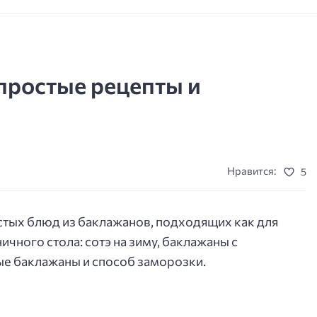
простые рецепты и
Нравится:
5
стых блюд из баклажанов, подходящих как для
ичного стола: сотэ на зиму, баклажаны с
е баклажаны и способ заморозки.