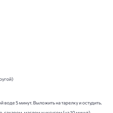
другой)
 воде 5 минут. Выложить на тарелку и остудить.
, сахаром, маслом и уксусом (на 10 минут).