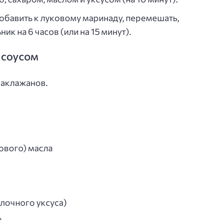
Добавить к луковому маринаду, перемешать,
ик на 6 часов (или на 15 минут).
 соусом
баклажанов.
кового) масла
блочного уксуса)