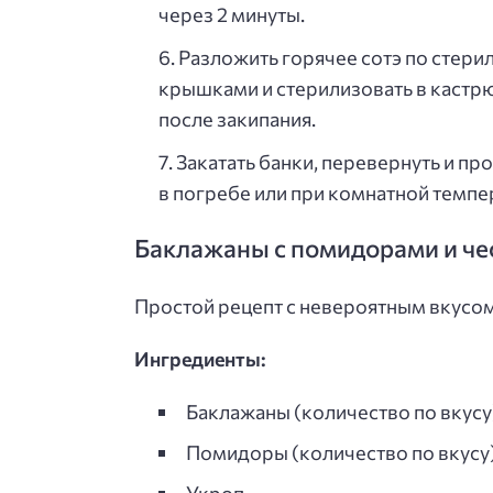
через 2 минуты.
Разложить горячее сотэ по стер
крышками и стерилизовать в кастрю
после закипания.
Закатать банки, перевернуть и пр
в погребе или при комнатной темпе
Баклажаны с помидорами и ч
Простой рецепт с невероятным вкусом.
Ингредиенты:
Баклажаны (количество по вкусу
Помидоры (количество по вкусу
Укроп