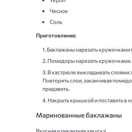
Чеснок
Соль
Приготовление:
Баклажаны нарезать кружочками и
Помидоры нарезать кружочками. 
В кастрюле выкладывать слоями: 
Повторять слои, заканчивая помид
придавить.
Накрыть крышкой и поставить в хо
Маринованные баклажаны
Вкусная и пикантная закуска.