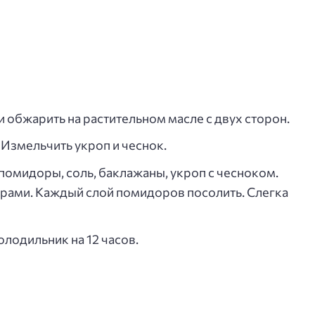
 обжарить на растительном масле с двух сторон.
Измельчить укроп и чеснок.
помидоры, соль, баклажаны, укроп с чесноком.
орами. Каждый слой помидоров посолить. Слегка
лодильник на 12 часов.