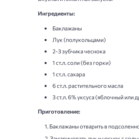
Ингредиенты:
Баклажаны
Лук (полукольцами)
2-3 зубчика чеснока
1 ст.л. соли (без горки)
1 ст.л. сахара
6 ст.л. растительного масла
3 ст.л. 6% уксуса (яблочный или 
Приготовление:
Баклажаны отварить в подсоленной
Замариновать лук и чеснок с солью