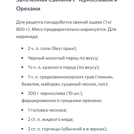
Орехами
Для рецепта понадобится свиной ошеек (1 кг
800 г). Мясо предварительно маринуется. Для
маринада:
2 ч. л. соли (без горки);
Черный молотый перец по вкусу;
½ ч. л. красного перца (по вкусу);
1 ч. л. средиземноморских трав (тимьян,
базилик, майоран, сушеный чеснок, лук);
200 г чернослива (10 шт.),
фаршированного грецкими орехами;
1 головка чеснока;
2 ст. л. жидкого меда;
2 ст. л. горчицы (обычной и в зернах);