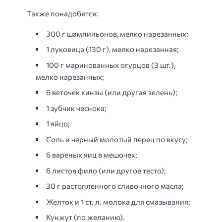
Также понадобятся:
300 г шампиньонов, мелко нарезанных;
1 луковица (130 г), мелко нарезанная;
100 г маринованных огурцов (3 шт.),
мелко нарезанных;
6 веточек кинзы (или другая зелень);
1 зубчик чеснока;
1 яйцо;
Соль и черный молотый перец по вкусу;
6 вареных яиц в мешочек;
6 листов фило (или другое тесто);
30 г растопленного сливочного масла;
Желток и 1 ст. л. молока для смазывания;
Кунжут (по желанию).