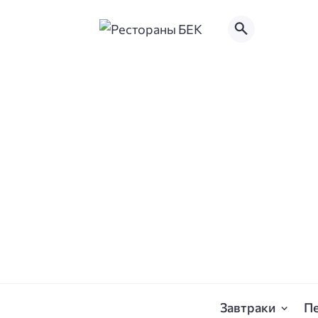
Завтраки
П