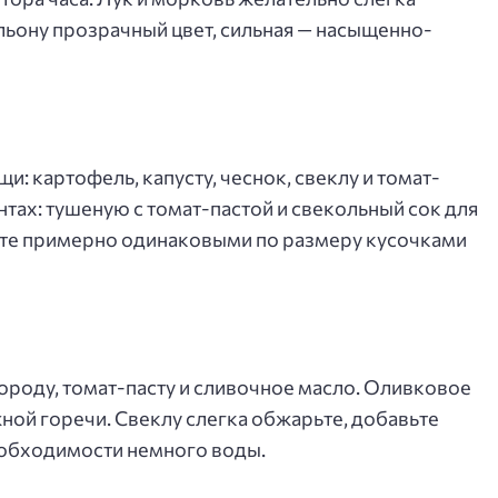
льону прозрачный цвет, сильная — насыщенно-
и: картофель, капусту, чеснок, свеклу и томат-
нтах: тушеную с томат-пастой и свекольный сок для
жьте примерно одинаковыми по размеру кусочками
ороду, томат-пасту и сливочное масло. Оливковое
ной горечи. Свеклу слегка обжарьте, добавьте
необходимости немного воды.