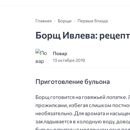
Главная
Борщи
Первые блюда
Борщ Ивлева: рецеп
Повар
13 октября 2019
Приготовление бульона
Борщ готовится на говяжьей лопатке.
прожилками, избегая слишком постно
необязательно. Для аромата и насыще
закладывается в холодную воду, довод
бульон варится на медленном огне пол