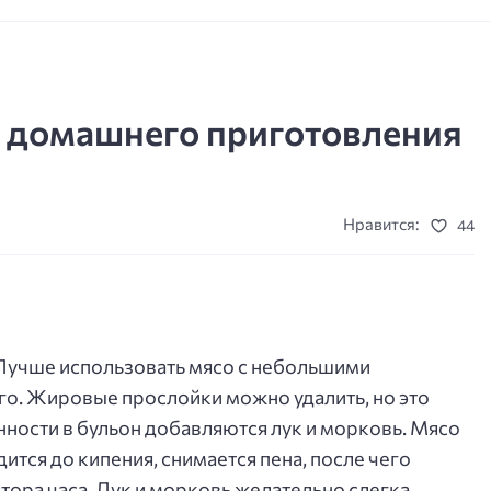
т домашнего приготовления
Нравится:
44
 Лучше использовать мясо с небольшими
го. Жировые прослойки можно удалить, но это
нности в бульон добавляются лук и морковь. Мясо
ится до кипения, снимается пена, после чего
тора часа. Лук и морковь желательно слегка