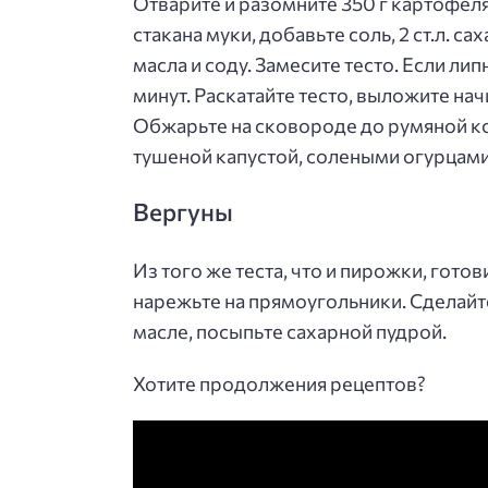
Отварите и разомните 350 г картофеля
стакана муки, добавьте соль, 2 ст.л. сах
масла и соду. Замесите тесто. Если лип
минут. Раскатайте тесто, выложите нач
Обжарьте на сковороде до румяной ко
тушеной капустой, солеными огурцами
Вергуны
Из того же теста, что и пирожки, готов
нарежьте на прямоугольники. Сделайт
масле, посыпьте сахарной пудрой.
Хотите продолжения рецептов?