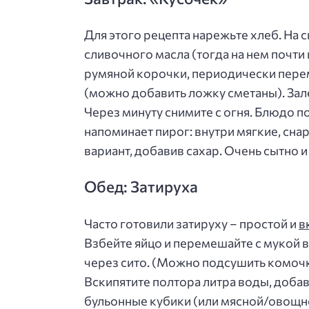
Для этого рецепта нарежьте хлеб. На
сливочного масла (тогда на нем почти
румяной корочки, периодически перем
(можно добавить ложку сметаны). За
Через минуту снимите с огня. Блюдо п
напоминает пирог: внутри мягкие, сн
вариант, добавив сахар. Очень сытно и
Обед: Затируха
Часто готовили затируху – простой и
в
Взбейте яйцо и перемешайте с мукой 
через сито. (Можно подсушить комочк
Вскипятите полтора литра воды, добав
бульонные кубики (или мясной/овощной