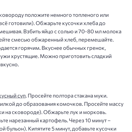
 сковороду положите немного топленого или
 всё готовили). Обжарьте кусочки хлеба до
ешивая. Взбить яйцо с солью и 70-80 мл молока
лейте смесью обжаренный хлеб, перемешайте.
одается горячим. Вкуснее обычных гренок,
аружи хрустящие. Можно приготовить сладкий
 вкусно.
кусный суп
. Просейте полтора стакана муки.
вилкой до образования комочков. Просейте массу
и на сковороде). Обжарьте лук и морковь.
ьте нарезанный картофель. Через 10 минут –
 бульон). Кипятите 5 минут, добавьте кусочки