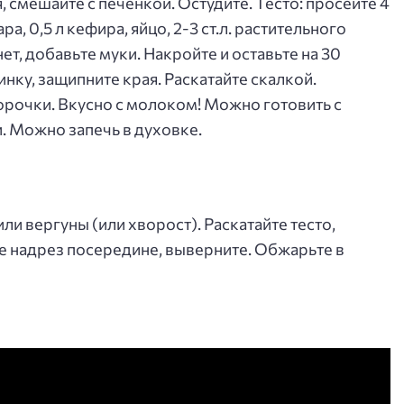
, смешайте с печенкой. Остудите. Тесто: просейте 4
ара, 0,5 л кефира, яйцо, 2-3 ст.л. растительного
нет, добавьте муки. Накройте и оставьте на 30
инку, защипните края. Раскатайте скалкой.
рочки. Вкусно с молоком! Можно готовить с
. Можно запечь в духовке.
или вергуны (или хворост). Раскатайте тесто,
е надрез посередине, выверните. Обжарьте в