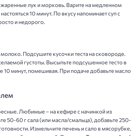
обжаренные лук и морковь. Варите на медленном
 настояться 10 минут. По вкусу напоминает суп с
росто и недорого.
 молоко. Подсушите кусочки теста на сковороде.
желаемой густоты. Высыпьте подсушенное тесто в
е 10 минут, помешивая. При подаче добавьте масло
елем
есные. Любимые – на кефире с начинкой из
те 50-60 г сала (или масла/смальца), добавьте 250-
 готовности. Измельчите печень и сало в мясорубке.