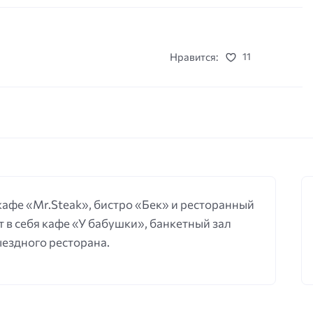
Нравится:
11
 кафе «Mr.Steak», бистро «Бек» и ресторанный
 в себя кафе «У бабушки», банкетный зал
выездного ресторана.