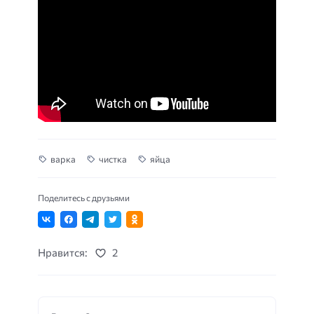
варка
чистка
яйца
Поделитесь с друзьями
Нравится:
2