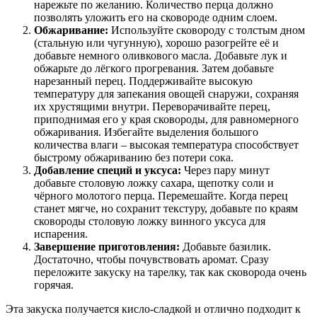
нарежьте по желанию. Количество перца должно
позволять уложить его на сковороде одним слоем.
Обжаривание:
Используйте сковороду с толстым дном
(стальную или чугунную), хорошо разогрейте её и
добавьте немного оливкового масла. Добавьте лук и
обжарьте до лёгкого прогревания. Затем добавьте
нарезанный перец. Поддерживайте высокую
температуру для запекания овощей снаружи, сохраняя
их хрустящими внутри. Переворачивайте перец,
приподнимая его у края сковороды, для равномерного
обжаривания. Избегайте выделения большого
количества влаги – высокая температура способствует
быстрому обжариванию без потери сока.
Добавление специй и уксуса:
Через пару минут
добавьте столовую ложку сахара, щепотку соли и
чёрного молотого перца. Перемешайте. Когда перец
станет мягче, но сохранит текстуру, добавьте по краям
сковороды столовую ложку винного уксуса для
испарения.
Завершение приготовления:
Добавьте базилик.
Достаточно, чтобы почувствовать аромат. Сразу
переложите закуску на тарелку, так как сковорода очень
горячая.
Эта закуска получается кисло-сладкой и отлично подходит к