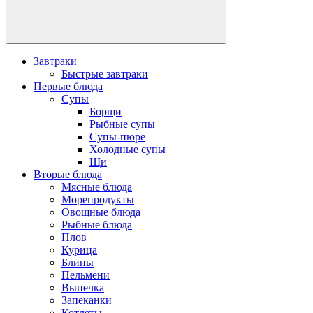
Завтраки
Быстрые завтраки
Первые блюда
Супы
Борщи
Рыбные супы
Супы-пюре
Холодные супы
Щи
Вторые блюда
Мясные блюда
Морепродукты
Овощные блюда
Рыбные блюда
Плов
Курица
Блины
Пельмени
Выпечка
Запеканки
Котлеты