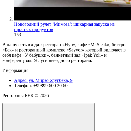
Новогодний рулет ‘Мимоза’: шикарная закуска из
простых продуктов
153
В нашу сеть входят: ресторан «Нур», кафе «Mr.Steak», бистро
«Бек» и ресторанный комплекс «Sayyor» который включает в
себя кафе «У бабушки», банкетный зал «Ipak Yoli» и
конференц зал. Услуги выездного ресторана.
Информация
Адрес: ул. Мирзо Улугбека, 9
Телефон: +99899 600 20 60
Рестораны БЕК ©
2026