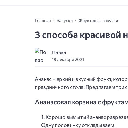
Главная
Закуски
Фруктовые закуски
3 способа красивой 
Повар
19 декабря 2021
Ананас – яркий и вкусный фрукт, кот
праздничного стола. Предлагаем три 
Ананасовая корзина с фрукта
Хорошо вымытый ананас разрезаем
Одну половинку откладываем.