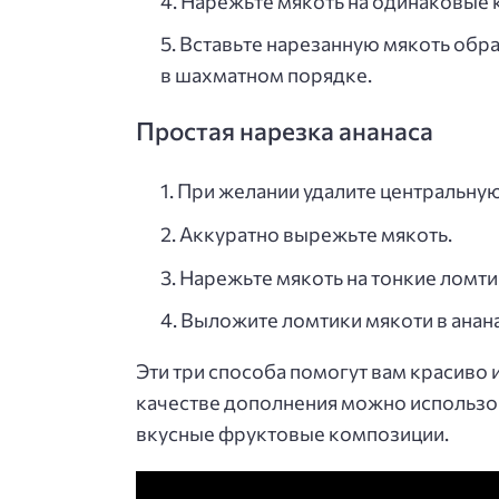
Нарежьте мякоть на одинаковые 
Вставьте нарезанную мякоть обра
в шахматном порядке.
Простая нарезка ананаса
При желании удалите центральную 
Аккуратно вырежьте мякоть.
Нарежьте мякоть на тонкие ломти
Выложите ломтики мякоти в анана
Эти три способа помогут вам красиво 
качестве дополнения можно использова
вкусные фруктовые композиции.