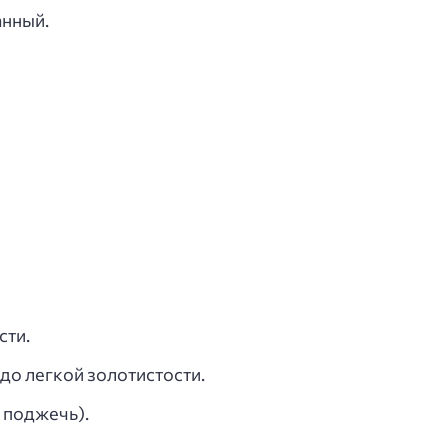
анный.
сти.
до легкой золотистости.
 поджечь).