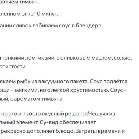
авляем тимьян.
ленном огне 10 минут.
нии сливок взбиваем соус в блендере.
я тонкими ломтиками, с оливковым маслом, солью,
отистости.
каем рыбу из вакуумного пакета. Соус подаётся
ощи – мягкими, но с лёгкой хрустимостью. Соус –
ый, с ароматом тимьяна.
но это и просто
вкусный рецепт
. «Чешуя» из
льный элемент. Су-вид обеспечивает
прекрасно дополняет блюдо. Затраты времени и