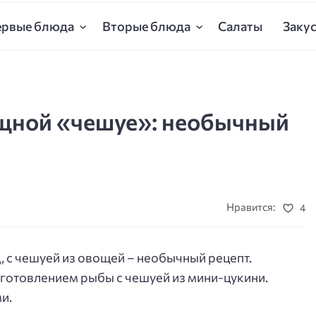
ервые блюда
Вторые блюда
Салаты
Заку
ощной «чешуе»: необычный
Нравится:
4
, с чешуей из овощей – необычный рецепт.
готовлением рыбы с чешуей из мини-цукини.
и.