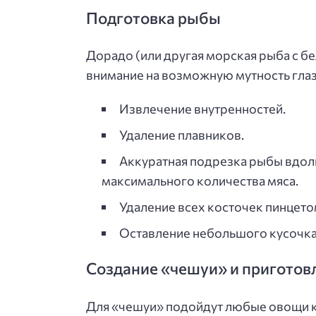
Подготовка рыбы
Дорадо (или другая морская рыба с 
внимание на возможную мутность глаз
Извлечение внутренностей.
Удаление плавников.
Аккуратная подрезка рыбы вдоль
максимального количества мяса.
Удаление всех косточек пинцето
Оставление небольшого кусочка 
Создание «чешуи» и пригото
Для «чешуи» подойдут любые овощи к