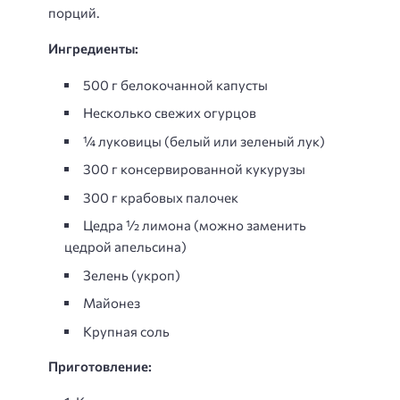
порций.
Ингредиенты:
500 г белокочанной капусты
Несколько свежих огурцов
¼ луковицы (белый или зеленый лук)
300 г консервированной кукурузы
300 г крабовых палочек
Цедра ½ лимона (можно заменить
цедрой апельсина)
Зелень (укроп)
Майонез
Крупная соль
Приготовление: