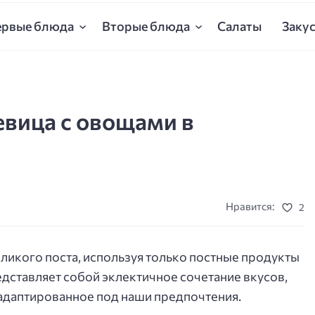
ервые блюда
Вторые блюда
Салаты
Заку
ы
евица с овощами в
Нравится:
2
еликого поста, используя только постные продукты
дставляет собой эклектичное сочетание вкусов,
адаптированное под наши предпочтения.