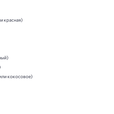
и красная)
ный)
)
или кокосовое)