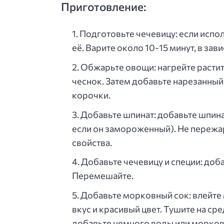
Приготовление:
Подготовьте чечевицу: если испо
её. Варите около 10-15 минут, в за
Обжарьте овощи: нагрейте расти
чеснок. Затем добавьте нарезанный
корочки.
Добавьте шпинат: добавьте шпин
если он замороженный). Не пережар
свойства.
Добавьте чечевицу и специи: доба
Перемешайте.
Добавьте морковный сок: влейте
вкус и красивый цвет. Тушите на с
добавьте немного воды или морков