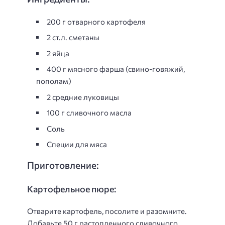
200 г отварного картофеля
2 ст.л. сметаны
2 яйца
400 г мясного фарша (свино-говяжий,
пополам)
2 средние луковицы
100 г сливочного масла
Соль
Специи для мяса
Приготовление:
Картофельное пюре:
Отварите картофель, посолите и разомните.
Добавьте 50 г растопленного сливочного