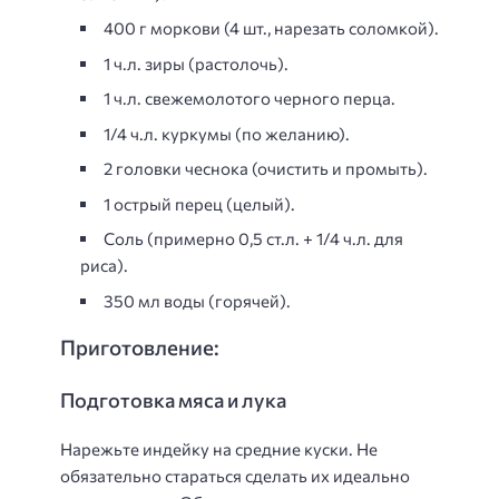
400 г моркови (4 шт., нарезать соломкой).
1 ч.л. зиры (растолочь).
1 ч.л. свежемолотого черного перца.
1/4 ч.л. куркумы (по желанию).
2 головки чеснока (очистить и промыть).
1 острый перец (целый).
Соль (примерно 0,5 ст.л. + 1/4 ч.л. для
риса).
350 мл воды (горячей).
Приготовление:
Подготовка мяса и лука
Нарежьте индейку на средние куски. Не
обязательно стараться сделать их идеально