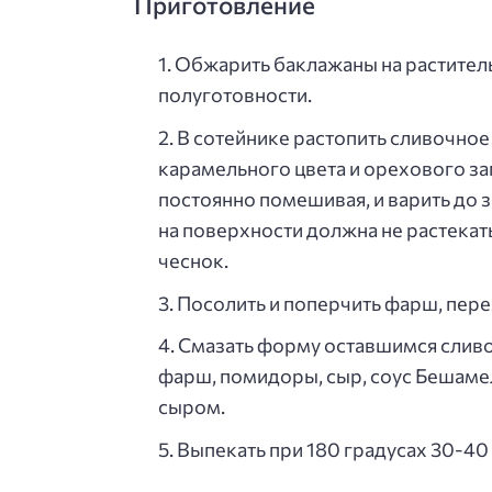
Приготовление
Обжарить баклажаны на раститель
полуготовности.
В сотейнике растопить сливочное
карамельного цвета и орехового за
постоянно помешивая, и варить до з
на поверхности должна не растекать
чеснок.
Посолить и поперчить фарш, пер
Смазать форму оставшимся сливо
фарш, помидоры, сыр, соус Бешаме
сыром.
Выпекать при 180 градусах 30-40 