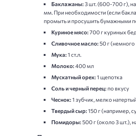
Баклажаны:
3 шт. (600-700 г),
мм. При необходимости (если баклаж
промыть и просушить бумажными по
Куриное мясо:
700 г куриных бед
Сливочное масло:
50 г (немного
Мука:
1 ст.л.
Молоко:
400 мл
Мускатный орех:
1 щепотка
Соль и черный перец:
по вкусу
Чеснок:
1 зубчик, мелко натерты
Твердый сыр:
150 г (например, с
Помидоры:
500 г (около 3 шт.),