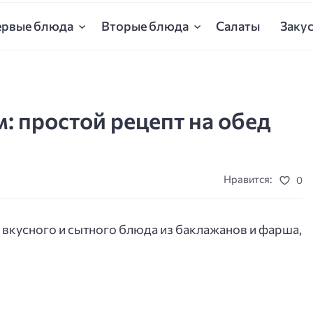
ервые блюда
Вторые блюда
Салаты
Заку
 простой рецепт на обед
Нравится:
0
 вкусного и сытного блюда из баклажанов и фарша,