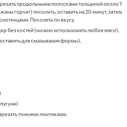
 нарезать продольными полосками толщиной около 7
аны горчат) посолить, оставить на 20 минут, затем
лотенцами. Посолить по вкусу.
ер без костей (можно использовать любое мясо).
 оставить для смазывания формы).
й
улугуни)
 нарезать тонкими ломтиками.