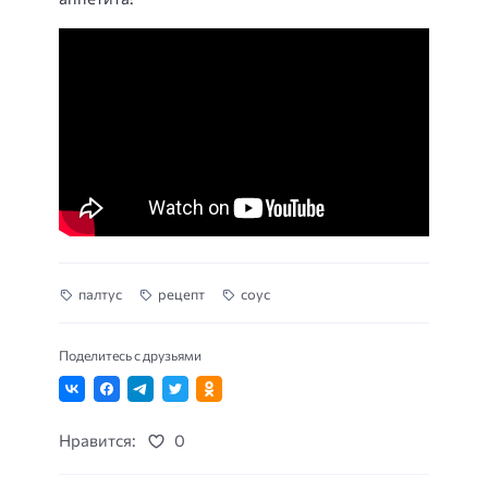
палтус
рецепт
соус
Поделитесь с друзьями
Нравится:
0