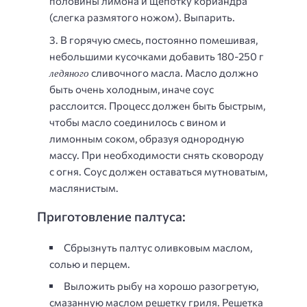
половины лимона и щепотку кориандра
(слегка размятого ножом). Выпарить.
В горячую смесь, постоянно помешивая,
небольшими кусочками добавить 180-250 г
ледяного
сливочного масла. Масло должно
быть очень холодным, иначе соус
расслоится. Процесс должен быть быстрым,
чтобы масло соединилось с вином и
лимонным соком, образуя однородную
массу. При необходимости снять сковороду
с огня. Соус должен оставаться мутноватым,
маслянистым.
Приготовление палтуса:
Сбрызнуть палтус оливковым маслом,
солью и перцем.
Выложить рыбу на хорошо разогретую,
смазанную маслом решетку гриля. Решетка