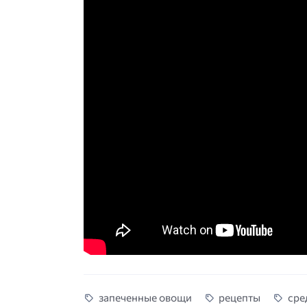
запеченные овощи
рецепты
сре