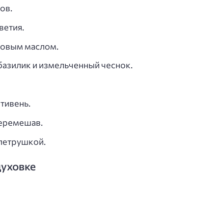
ов.
ветия.
ковым маслом.
 базилик и измельченный чеснок.
тивень.
перемешав.
петрушкой.
духовке