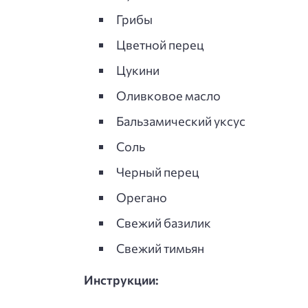
Грибы
Цветной перец
Цукини
Оливковое масло
Бальзамический уксус
Соль
Черный перец
Орегано
Свежий базилик
Свежий тимьян
Инструкции: