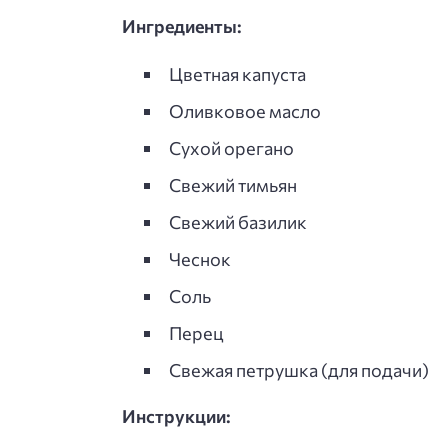
Ингредиенты:
Цветная капуста
Оливковое масло
Сухой орегано
Свежий тимьян
Свежий базилик
Чеснок
Соль
Перец
Свежая петрушка (для подачи)
Инструкции: