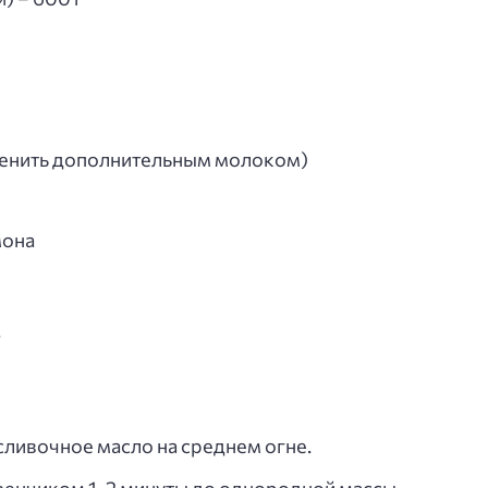
менить дополнительным молоком)
мона
.
сливочное масло на среднем огне.
венчиком 1-2 минуты до однородной массы.