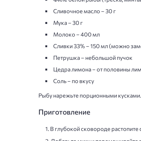
Сливочное масло – 30 г
Мука – 30 г
Молоко – 400 мл
Сливки 33% – 150 мл (можно за
Петрушка – небольшой пучок
Цедра лимона – от половины ли
Соль – по вкусу
Рыбу нарежьте порционными кусками
Приготовление
В глубокой сковороде растопите 
Добавьте муку и перемешивайте 