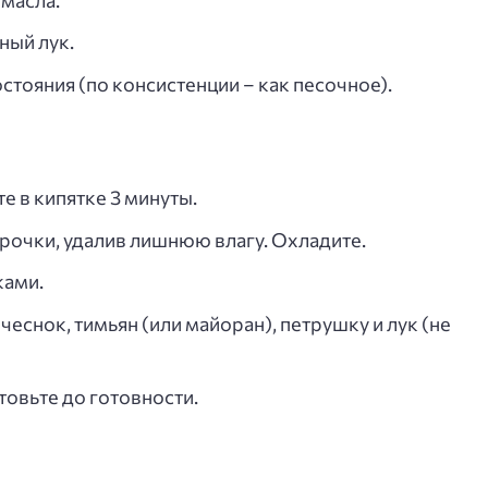
ный лук.
стояния (по консистенции – как песочное).
 в кипятке 3 минуты.
рочки, удалив лишнюю влагу. Охладите.
ками.
еснок, тимьян (или майоран), петрушку и лук (не
овьте до готовности.