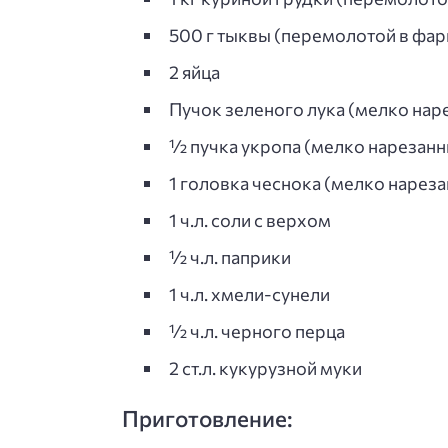
500 г тыквы (перемолотой в фа
2 яйца
Пучок зеленого лука (мелко нар
½ пучка укропа (мелко нарезанн
1 головка чеснока (мелко нареза
1 ч.л. соли с верхом
½ ч.л. паприки
1 ч.л. хмели-сунели
½ ч.л. черного перца
2 ст.л. кукурузной муки
Приготовление: