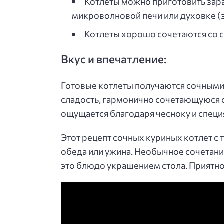
Котлеты можно приготовить зара
микроволновой печи или духовке (з
Котлеты хорошо сочетаются со с
Вкус и впечатление:
Готовые котлеты получаются сочными
сладость, гармонично сочетающуюся с
ощущается благодаря чесноку и специ
Этот рецепт сочных куриных котлет с 
обеда или ужина. Необычное сочетани
это блюдо украшением стола. Приятно