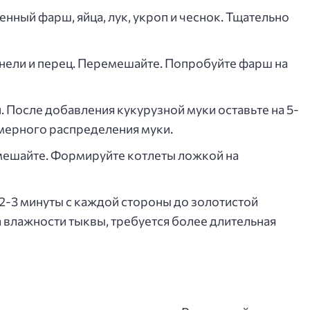
нный фарш, яйца, лук, укроп и чеснок. Тщательно
унели и перец. Перемешайте. Попробуйте фарш на
После добавления кукурузной муки оставьте на 5-
омерного распределения муки.
мешайте. Формируйте котлеты ложкой на
2-3 минуты с каждой стороны до золотистой
а влажности тыквы, требуется более длительная