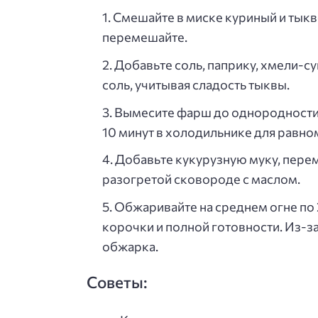
Смешайте в миске куриный и тыкве
перемешайте.
Добавьте соль, паприку, хмели-с
соль, учитывая сладость тыквы.
Вымесите фарш до однородности. 
10 минут в холодильнике для равн
Добавьте кукурузную муку, пере
разогретой сковороде с маслом.
Обжаривайте на среднем огне по 
корочки и полной готовности. Из-з
обжарка.
Советы: