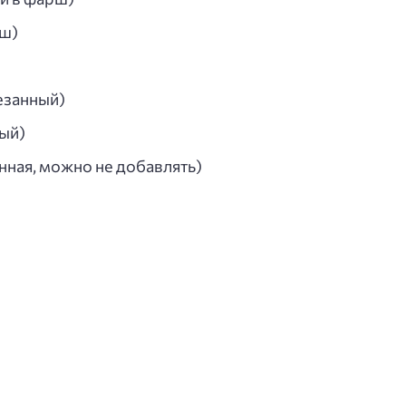
рш)
езанный)
ый)
нная, можно не добавлять)