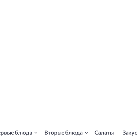
ервые блюда
Вторые блюда
Салаты
Заку