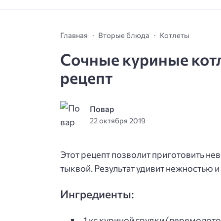
Главная
Вторые блюда
Котлеты
Сочные куриные котл
рецепт
Повар
22 октября 2019
Этот рецепт позволит приготовить не
тыквой. Результат удивит нежностью 
Ингредиенты:
1 кг куриной грудки (перемолот