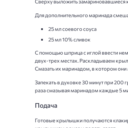
Сверху выложить замариновавшиеся 
Для дополнительного маринада смеша
25 мл соевого соуса
25 мл 10% сливок
С помощью шприца с иглой ввести нем
двух-трех местах. Раскладываем крыл
Смазать их маринадом, в котором они
Запекать в духовке 30 минут при 200 гр
раза смазывая маринадом каждые 5 ми
Подача
Готовые крылышки получаются «лакир