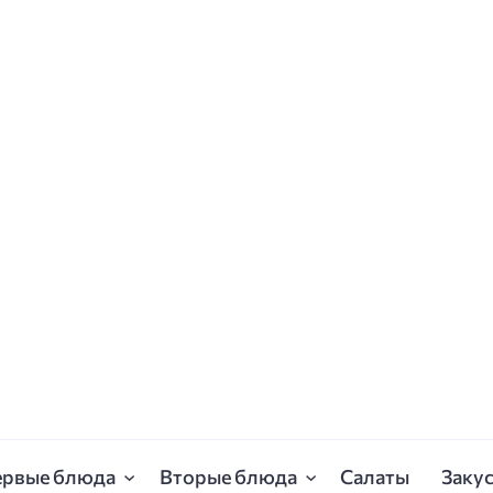
ервые блюда
Вторые блюда
Салаты
Заку