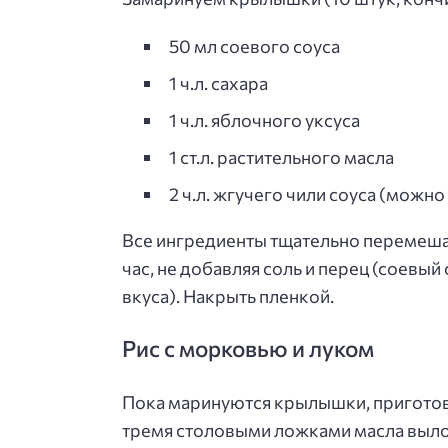
50 мл соевого соуса
1 ч.л. сахара
1 ч.л. яблочного уксуса
1 ст.л. растительного масла
2 ч.л. жгучего чили соуса (можно
Все ингредиенты тщательно перемеша
час, не добавляя соль и перец (соевый
вкуса). Накрыть пленкой.
Рис с морковью и луком
Пока маринуются крылышки, приготови
тремя столовыми ложками масла выл