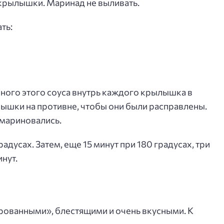
крылышки. Маринад не выливать.
ть:
ного этого соуса внутрь каждого крылышка в
ышки на противне, чтобы они были расправлены.
 мариновались.
адусах. Затем, еще 15 минут при 180 градусах, три
нут.
ованными», блестящими и очень вкусными. К