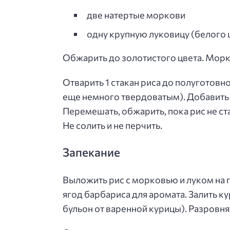
две натертые моркови
одну крупную луковицу (белого 
Обжарить до золотистого цвета. Морк
Отварить 1 стакан риса до полуготовн
еще немного твердоватым). Добавить 
Перемешать, обжарить, пока рис не ст
Не солить и не перчить.
Запекание
Выложить рис с морковью и луком на п
ягод барбариса для аромата. Залить 
бульон от варенной курицы). Разровня