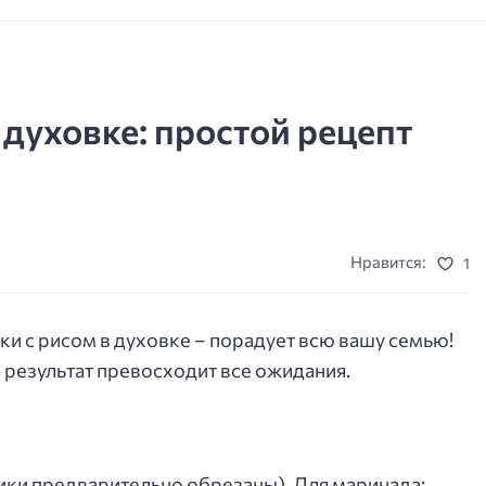
духовке: простой рецепт
Нравится:
1
ки с рисом в духовке – порадует всю вашу семью!
 результат превосходит все ожидания.
ики предварительно обрезаны). Для маринада: