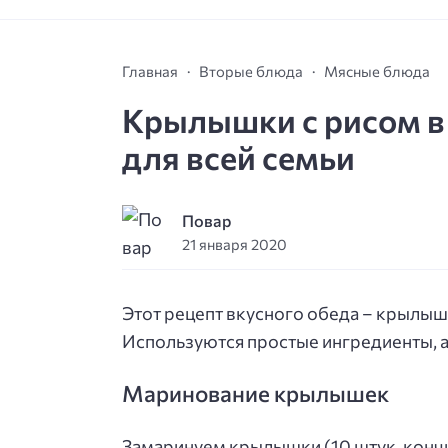
Главная
Вторые блюда
Мясные блюда
Крылышки с рисом в 
для всей семьи
Повар
21 января 2020
Этот рецепт вкусного обеда – крылыш
Используются простые ингредиенты, а
Маринование крылышек
Замаринуем крылышки (10 штук, конч