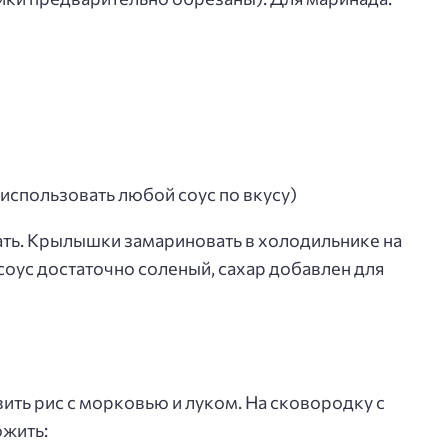
 использовать любой соус по вкусу)
ть. Крылышки замариновать в холодильнике на
 соус достаточно соленый, сахар добавлен для
ть рис с морковью и луком. На сковородку с
ожить: