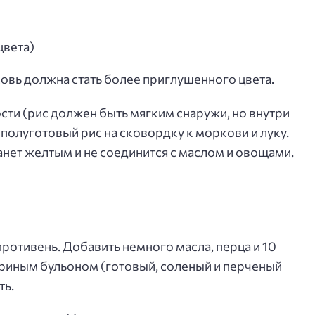
цвета)
овь должна стать более приглушенного цвета.
ости (рис должен быть мягким снаружи, но внутри
полуготовый рис на сковордку к моркови и луку.
анет желтым и не соединится с маслом и овощами.
ротивень. Добавить немного масла, перца и 10
куриным бульоном (готовый, соленый и перченый
ть.