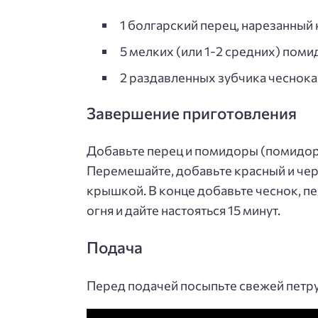
1 болгарский перец, нарезанный
5 мелких (или 1-2 средних) пом
2 раздавленных зубчика чеснока
Завершение приготовления
Добавьте перец и помидоры (помидоры
Перемешайте, добавьте красный и чер
крышкой. В конце добавьте чеснок, пе
огня и дайте настояться 15 минут.
Подача
Перед подачей посыпьте свежей петру