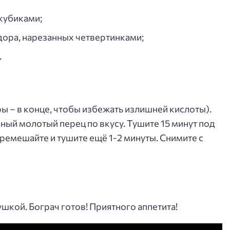
 кубиками;
идора, нарезанных четвертинками;
.
 – в конце, чтобы избежать излишней кислоты).
ный молотый перец по вкусу. Тушите 15 минут под
ремешайте и тушите ещё 1-2 минуты. Снимите с
шкой. Бограч готов! Приятного аппетита!