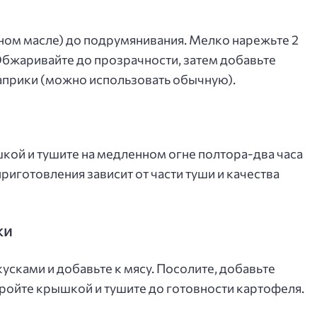
ьном масле) до подрумянивания. Мелко нарежьте 2
 Обжаривайте до прозрачности, затем добавьте
априки (можно использовать обычную).
кой и тушите на медленном огне полтора-два часа
риготовления зависит от части туши и качества
ки
сками и добавьте к мясу. Посолите, добавьте
кройте крышкой и тушите до готовности картофеля.