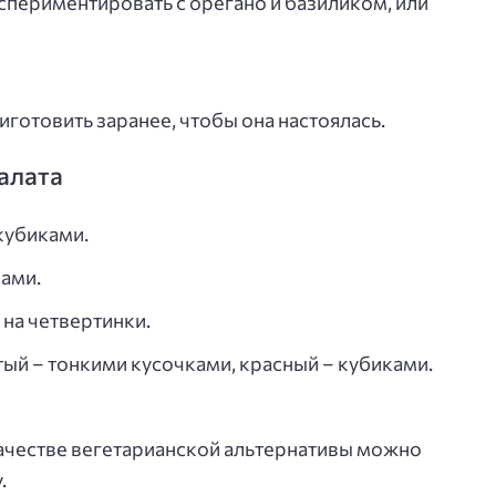
спериментировать с орегано и базиликом, или
готовить заранее, чтобы она настоялась.
алата
кубиками.
ами.
на четвертинки.
ый – тонкими кусочками, красный – кубиками.
качестве вегетарианской альтернативы можно
.