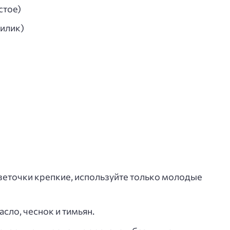
стое)
зилик)
веточки крепкие, используйте только молодые
сло, чеснок и тимьян.