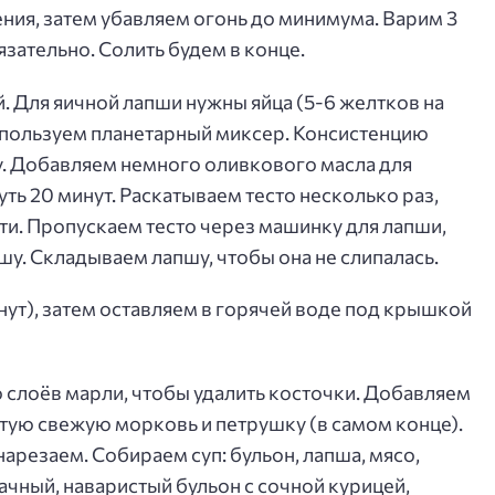
ния, затем убавляем огонь до минимума. Варим 3
язательно. Солить будем в конце.
. Для яичной лапши нужны яйца (5-6 желтков на
 используем планетарный миксер. Консистенцию
у. Добавляем немного оливкового масла для
уть 20 минут. Раскатываем тесто несколько раз,
ти. Пропускаем тесто через машинку для лапши,
шу. Складываем лапшу, чтобы она не слипалась.
нут), затем оставляем в горячей воде под крышкой
слоёв марли, чтобы удалить косточки. Добавляем
ртую свежую морковь и петрушку (в самом конце).
арезаем. Собираем суп: бульон, лапша, мясо,
чный, наваристый бульон с сочной курицей,