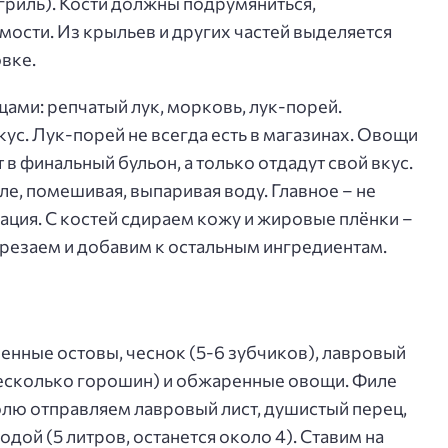
гриль). Кости должны подрумяниться,
ости. Из крыльев и других частей выделяется
овке.
ами: репчатый лук, морковь, лук-порей.
ус. Лук-порей не всегда есть в магазинах. Овощи
т в финальный бульон, а только отдадут свой вкус.
, помешивая, выпаривая воду. Главное – не
ция. С костей сдираем кожу и жировые плёнки –
арезаем и добавим к остальным ингредиентам.
енные остовы, чеснок (5-6 зубчиков), лавровый
(несколько горошин) и обжаренные овощи. Филе
юлю отправляем лавровый лист, душистый перец,
дой (5 литров, останется около 4). Ставим на