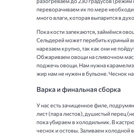
разогреваем до 230 градусов (режим 
переворачиваем их по мере необходим
много влаги, которая выпарится в дух
Пока кости запекаются, займёмся овощ
Сельдерей может перебить куриный вк
нарезаем крупно, так как они не пойду
Обжариваем овощи на сливочном масле
поджечь овощи. Нам нужна карамелиза
жир нам не нужен в бульоне. Чеснок н
Варка и финальная сборка
У нас есть зачищенное филе, подрумян
лист (пара листов), душистый перец 
пока убираем в холодильник. В кастр
чеснок и остовы. Заливаем холодной во