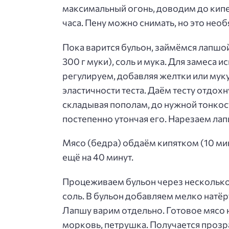
максимальный огонь, доводим до кипе
часа. Пену можно снимать, но это необ
Пока варится бульон, займёмся лапшой
300 г муки), соль и мука. Для замеса
регулируем, добавляя желтки или мук
эластичности теста. Даём тесту отдохн
складывая пополам, до нужной тонкос
постепенно утончая его. Нарезаем лап
Мясо (бедра) обдаём кипятком (10 ми
ещё на 40 минут.
Процеживаем бульон через несколько 
соль. В бульон добавляем мелко натё
Лапшу варим отдельно. Готовое мясо н
морковь, петрушка. Получается прозра