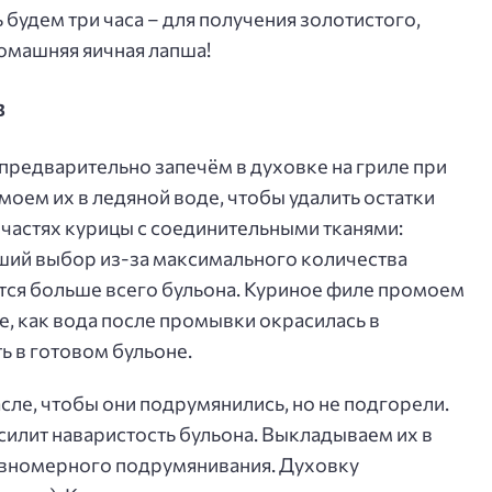
 будем три часа – для получения золотистого,
домашняя яичная лапша!
в
предварительно запечём в духовке на гриле при
оем их в ледяной воде, чтобы удалить остатки
 частях курицы с соединительными тканями:
чший выбор из-за максимального количества
ется больше всего бульона. Куриное филе промоем
е, как вода после промывки окрасилась в
ь в готовом бульоне.
сле, чтобы они подрумянились, но не подгорели.
усилит наваристость бульона. Выкладываем их в
равномерного подрумянивания. Духовку