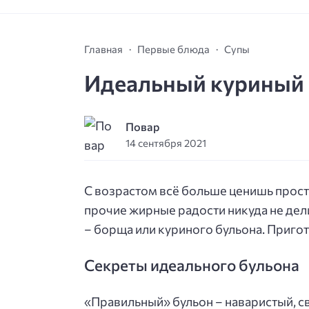
Главная
Первые блюда
Супы
Идеальный куриный б
Повар
14 сентября 2021
С возрастом всё больше ценишь прост
прочие жирные радости никуда не дели
– борща или куриного бульона. Приго
Секреты идеального бульона
«Правильный» бульон – наваристый, с