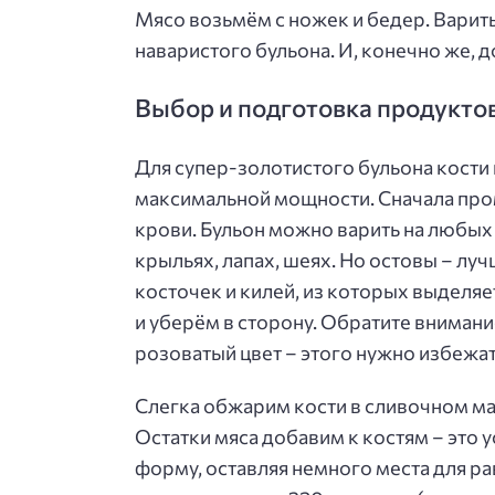
Мясо возьмём с ножек и бедер. Варить
наваристого бульона. И, конечно же, 
Выбор и подготовка продукто
Для супер-золотистого бульона кости 
максимальной мощности. Сначала пром
крови. Бульон можно варить на любых
крыльях, лапах, шеях. Но остовы – лу
косточек и килей, из которых выделя
и уберём в сторону. Обратите внимани
розоватый цвет – этого нужно избежат
Слегка обжарим кости в сливочном ма
Остатки мяса добавим к костям – это 
форму, оставляя немного места для 