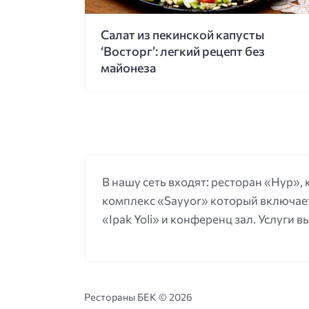
Салат из пекинской капусты
‘Восторг’: легкий рецепт без
майонеза
В нашу сеть входят: ресторан «Нур»,
комплекс «Sayyor» который включает
«Ipak Yoli» и конференц зал. Услуги 
Рестораны БЕК ©
2026