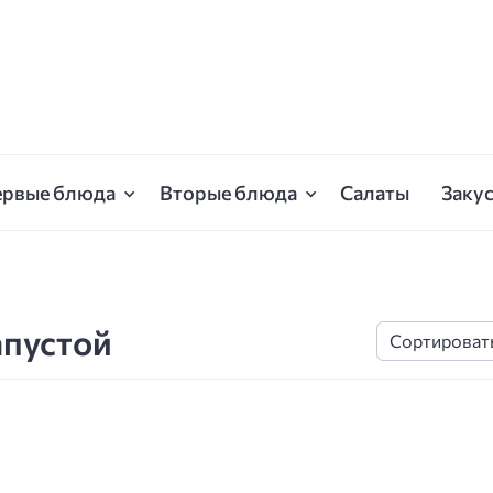
ервые блюда
Вторые блюда
Салаты
Заку
апустой